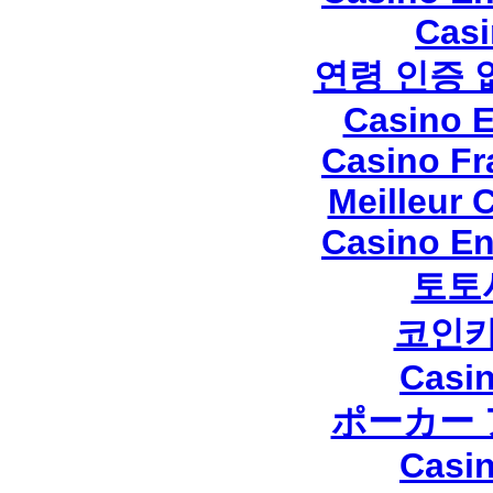
Casi
연령 인증
Casino E
Casino Fr
Meilleur 
Casino En
토토
코인카
Casin
ポーカー 
Casin