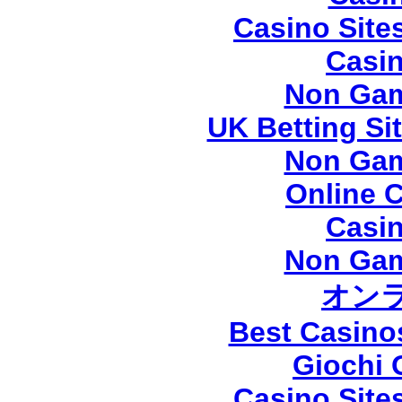
Casino Site
Casin
Non Gam
UK Betting S
Non Gam
Online 
Casin
Non Gam
オン
Best Casino
Giochi 
Casino Site