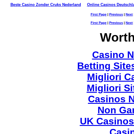
Beste Casino Zonder Cruks Nederland
Online Casinos Deutschl
First Page
|
Previous
|
Next
First Page
|
Previous
|
Next
Worth
Casino N
Betting Sit
Migliori 
Migliori S
Casinos 
Non Ga
UK Casinos
Casi