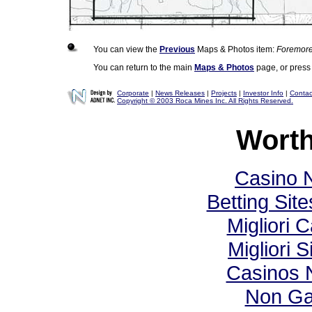
You can view the
Previous
Maps & Photos item:
Foremore
You can return to the main
Maps & Photos
page, or press
Corporate
|
News Releases
|
Projects
|
Investor Info
|
Contac
Copyright © 2003 Roca Mines Inc. All Rights Reserved.
Worth
Casino 
Betting Si
Migliori
Migliori S
Casinos 
Non Ga