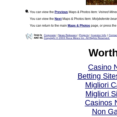
You can view the
Previous
Maps & Photos item:
Veined Minera
You can view the
Next
Maps & Photos item:
Molybdenite beari
You can return to the main
Maps & Photos
page, or press th
Corporate
|
News Releases
|
Projects
|
Investor Info
|
Contac
Copyright © 2003 Roca Mines Inc. All Rights Reserved.
Worth
Casino 
Betting Si
Migliori
Migliori S
Casinos 
Non Ga