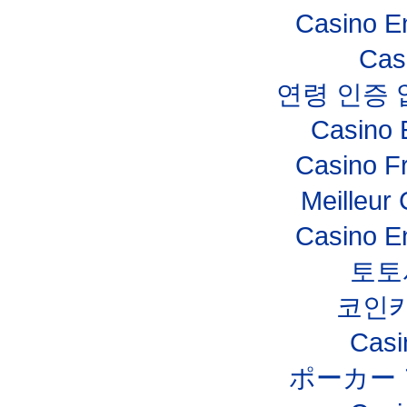
Casino E
Cas
연령 인증
Casino 
Casino F
Meilleur
Casino E
토토
코인
Casi
ポーカー