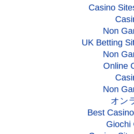
Casino Sit
Casi
Non Ga
UK Betting S
Non Ga
Online 
Casi
Non Ga
オン
Best Casin
Giochi