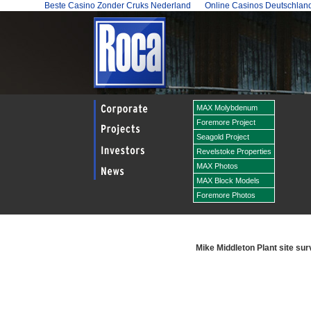
Beste Casino Zonder Cruks Nederland
Online Casinos Deutschlan
MAX Molybdenum
Foremore Project
Seagold Project
Revelstoke Properties
MAX Photos
MAX Block Models
Foremore Photos
Mike Middleton Plant site su