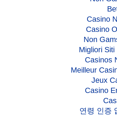
Bet
Casino 
Casino O
Non Gams
Migliori Si
Casinos 
Meilleur Casi
Jeux Ca
Casino E
Cas
연령 인증