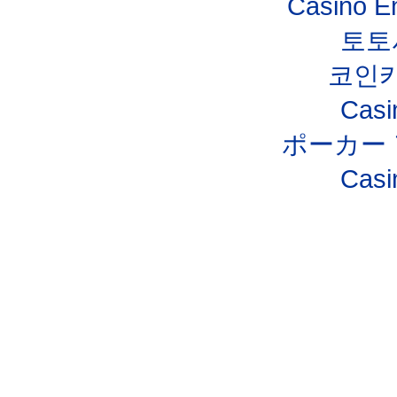
Casino E
토토
코인
Casi
ポーカー
Casi