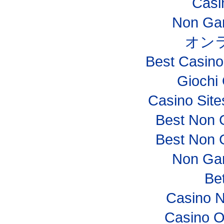
Casi
Non Ga
オン
Best Casin
Giochi
Casino Sit
Best Non 
Best Non 
Non Ga
Bet
Casino 
Casino O