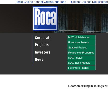
Beste Casino Zonder Cruks Nederland
Online Casinos Deutschlan
MAX Molybdenum
Foremore Project
Seagold Project
Revelstoke Properties
MAX Photos
MAX Block Models
Foremore Photos
Geotech drilling in Tailings a