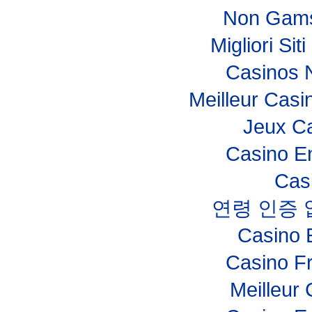
Non Gams
Migliori Si
Casinos 
Meilleur Casi
Jeux Ca
Casino E
Cas
연령 인증
Casino 
Casino F
Meilleur